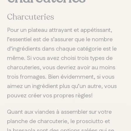
Charcuteries
Pour un plateau attrayant et appétissant,
l’essentiel est de s’assurer que le nombre
d’ingrédients dans chaque catégorie est le
même. Si vous avez choisi trois types de
charcuteries, vous devriez avoir au moins
trois fromages. Bien évidemment, si vous
aimez un ingrédient plus qu’un autre, vous
pouvez créer vos propres règles!
Quant aux viandes à assembler sur votre
QUÉBEC
planche de charcuterie, le prosciutto et
Chelsea
la bresaola sont des options salées qui se