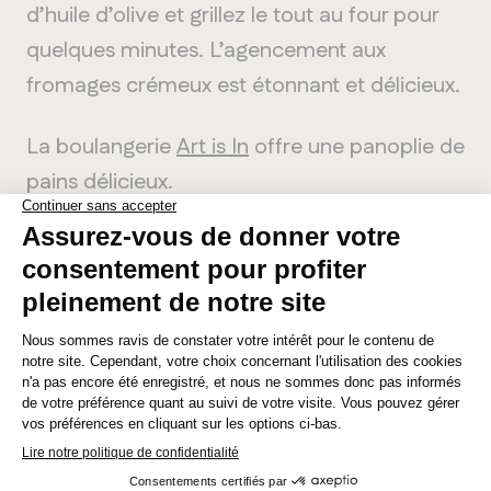
d’huile d’olive et grillez le tout au four pour
quelques minutes. L’agencement aux
fromages crémeux est étonnant et délicieux.
La boulangerie
Art is In
offre une panoplie de
pains délicieux.
Présentation
Qu’est-ce qu’un plateau de fromages et de
charcuteries sans une présentation
MANITOBA
Winnipeg
impeccable? Effectivement, c’est toujours
une panoplie d’ingrédients savoureux —
cependant, c’est tellement agréable quand
c’est tout aussi plaisant à goûter et regarder.