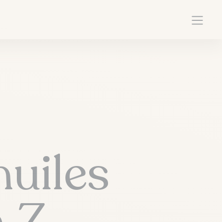
huiles
à Z