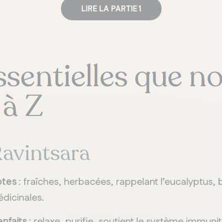
LIRE LA PARTIE 1
ssentielles que no
 à Z
avintsara
otes
: fraîches, herbacées, rappelant l’eucalyptus,
dicinales.
enfaits
: relaxe, purifie, soutient le système immunit