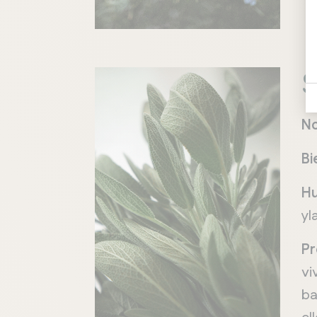
Chelsea
N
Bi
Hu
yl
Pr
vi
ba