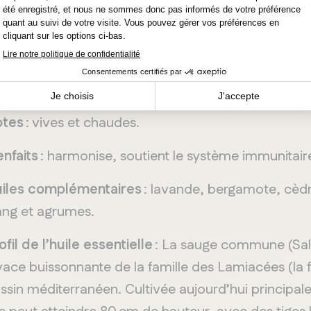
Winnipeg
Sauge
otes
: vives et chaudes.
enfaits
: harmonise, soutient le système immunitaire 
iles complémentaires
: lavande, bergamote, cèdre
ang et agrumes.
ofil de l’huile essentielle
: La sauge commune (Salvi
vace buissonnante de la famille des Lamiacées (la f
ssin méditerranéen. Cultivée aujourd’hui principa