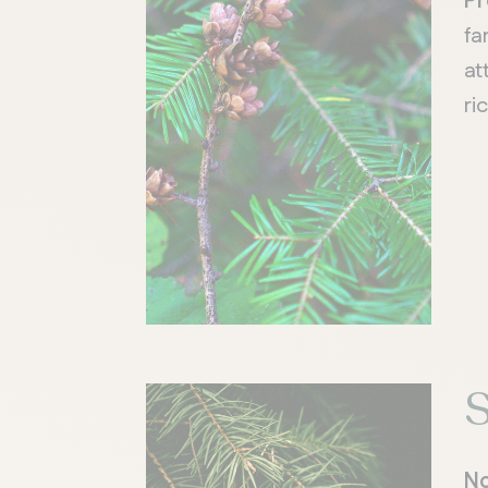
Pr
fa
at
ri
S
N