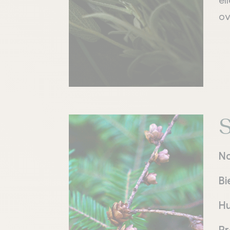
el
ov
S
N
Bi
Hu