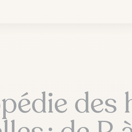
pédie des 
lles : de R 