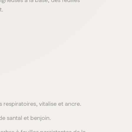
igneuses à la base, des feuilles
t.
 respiratoires, vitalise et ancre.
de santal et benjoin.