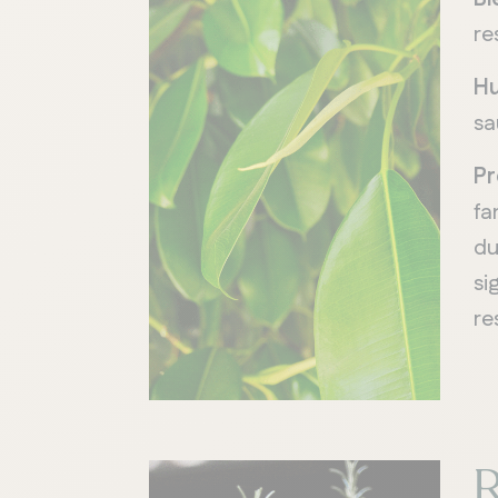
re
Hu
sa
Pr
fa
du
si
re