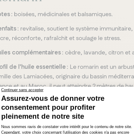
otes
: boisées, médicinales et balsamiques.
enfaits
: revitalise, soutient le système immunitaire, 
cre, réconforte, rafraîchit et soulage le stress.
iles complémentaires
: cèdre, lavande, citron et
ofil de l’huile essentielle
: Le romarin est un arbust
mille des Lamiacées, originaire du bassin méditerr
ance et au Maroc, il peut atteindre 2 mètres de haut
genté et des fleurs bleues.
MANITOBA