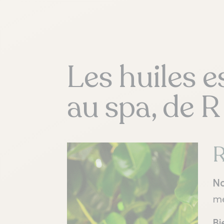
Les huiles e
au spa, de R
R
N
mé
Bi