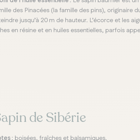
ofil de l’huile essentielle
: Le sapin baumier est un 
mille des Pinacées (la famille des pins), originaire 
teindre jusqu’à 20 m de hauteur. L’écorce et les ai
ches en résine et en huiles essentielles, parfois a
apin de Sibérie
otes
: boisées, fraîches et balsamiques.