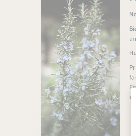
N
Bi
an
Hu
Pr
fa
Fr
ar
QUÉBEC