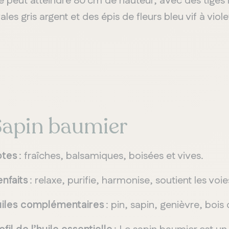
le peut atteindre 80 cm de hauteur, avec des tiges l
ales gris argent et des épis de fleurs bleu vif à viole
apin baumier
otes
: fraîches, balsamiques, boisées et vives.
enfaits
: relaxe, purifie, harmonise, soutient les voies
iles complémentaires
: pin, sapin, genièvre, bois 