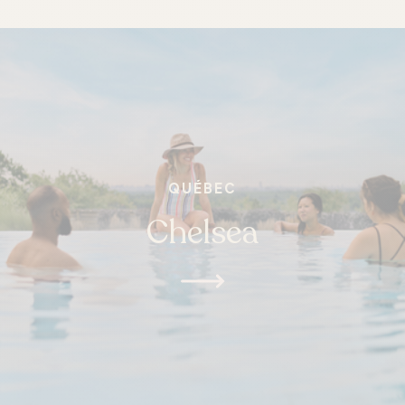
QUÉBEC
Chelsea
ONTARIO
Whitby