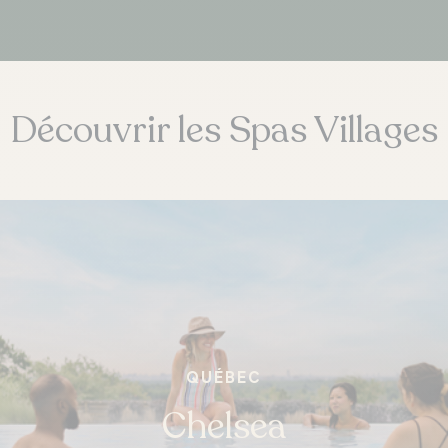
Découvrir les Spas Villages
QUÉBEC
Chelsea
ONTARIO