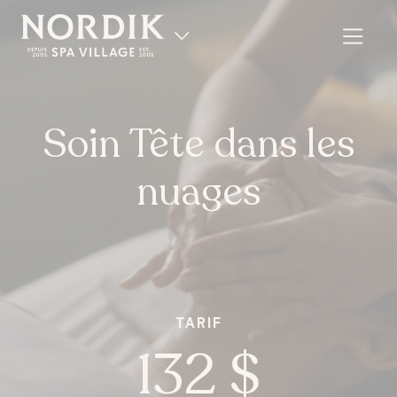
Soin Tête dans les
nuages
TARIF
EN
132 $