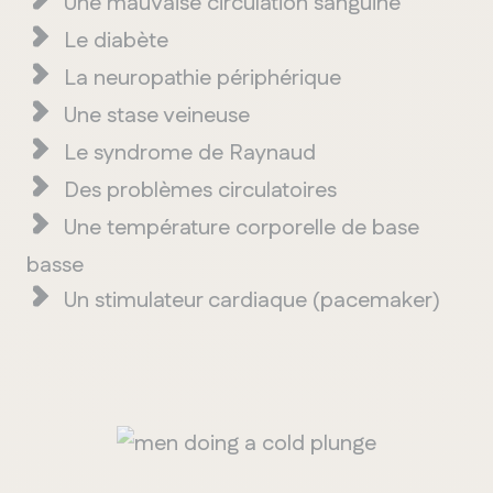
Une
mauvaise
circulation sanguine
Le
diabète
La
neuropathie
périphérique
Une
stase
veineuse
Le syndrome de Raynaud
Des
problèmes
circulatoires
Une
t
empératur
e
corporell
e
de base
bass
e
Un
stimulateur
cardiaque
(
pacemaker
)