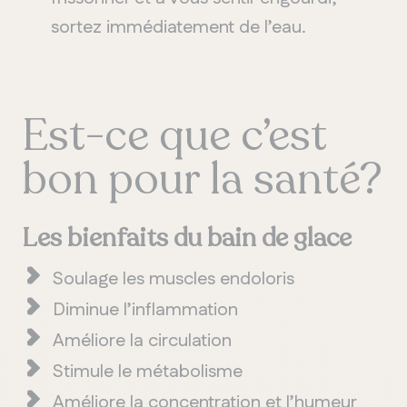
sortez
im
médiat
e
ment
de
l
’
eau
.
Est-ce que
c’est
bon pour la
santé
?
Les bienfaits du bain de glace
Soulage
les muscles
endoloris
Dimin
ue
l
’
inflamma
tion
Améliore
la circulation
Stimule
le
métabolisme
Améliore
la concentration
et
l
’
hu
meur