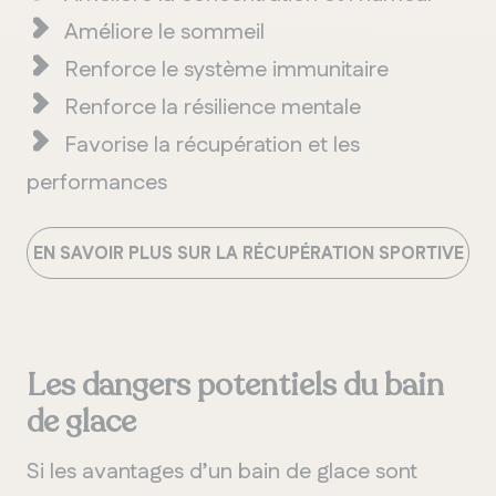
Améliore
le
sommeil
Renforce
le
système
immunitaire
Renforce
la
résilience
mentale
Favorise
la
récupération
et les
performances
EN SAVOIR PLUS SUR LA
RÉCUPÉRATION
SPORTIVE
Les dangers potentiels du bain
de glace
Si les
avantages
d
’
un
bain
de glace
sont