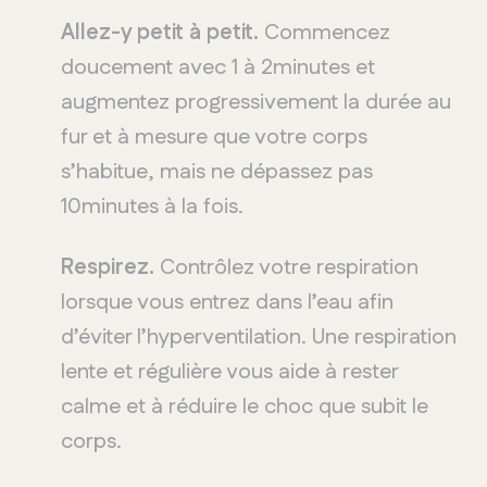
Allez
-y petit à petit.
Commencez
doucement
avec
1 à 2
minute
s et
augm
e
ntez
progressiv
ement
la durée au
fur
et à
m
esure
que
votre
c
orps
s
’
ha
bi
tue
,
mai
s
ne
dép
assez
pas
10
minutes
à la
fois
.
Respirez
.
Contrôlez
votre
respiration
lorsque
vous
entrez dans
l
’
eau
afin
d
’
éviter
l
’
hyperventilation
. Une respiration
lente et
régulière
vous
aide à
rester
calme
et à
réduire
le choc que
subit
le
corps.