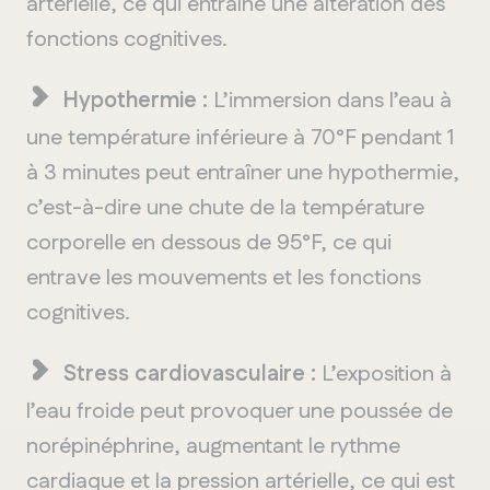
artérielle
,
ce
qui
entraîne
une
altération
des
fonctions
cognitives
.
Hypothermie
:
L
’
immersion
dans
l
’
eau
à
une
température
inférieure
à 70
°F pendant
1
à
3
minutes
peut
ent
r
aîner
une
hyp
o
thermie
,
c
’
es
t
-à-d
ire
une
chu
te de la
temp
érature
cor
p
orelle
en
d
es
sous de 95
°F,
ce
q
ui
entr
ave
les
mouv
ements
et
les
fonc
tions
cog
n
itives
.
Stress
cardiovasculaire
:
L
’
exposition
à
l
’
eau
froide
peut
provoquer
une
poussée
de
norépinéphrine
,
augmentant
le
rythme
cardiaque
et la pression
artérielle
,
ce
qui
est