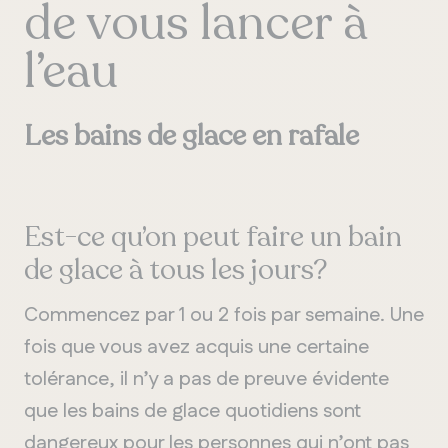
de vous lancer à
l’eau
Les bains de glace en rafale
Est-ce qu’on peut faire un bain
de glace à tous les jours?
Commencez
par
1
o
u
2
fois
par
semai
ne
. Une
fois
que
vous
avez
acqu
is
une
c
ert
a
ine
tolé
r
ance
, il
n
’
y
a
pa
s de
preuv
e
évid
e
nte
que
les
bains
de g
lace
quoti
diens
sont
dang
e
reux
pour
les
perso
nnes
qui
n
’
ont
pas