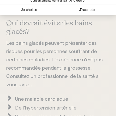
à
renforcer
vot
re
toléra
nce
et
off
rir
d
es
bienfa
its
.
Qui devrait éviter les bains
glacés?
Les bains glacés peuvent présenter des
risques pour les personnes souffrant de
certaines maladies. L
’
expérience n
’
est pas
recommandée pendant la grossesse.
Consultez un professionnel de la santé si
vous
avez
:
Une
maladie
cardiaque
De
l
’
hypertension
artérielle