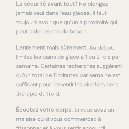
La sécurité avant
tout!
Ne plongez
jamais seul dans l
’
eau glacée. Il faut
toujours avoir
quelqu
’
un à proximité qui
peut aider en cas de besoin.
Lentement
mais
sûreme
nt
.
A
u déb
ut,
limitez
le
s
bai
ns
d
e
gl
a
ce à 1
ou
2
fois
p
a
r
semaine
.
Certaines
reche
rches
suggèrent
qu
’
un
tot
al de 1
1
mi
n
utes par
semain
e
est
suf
fisan
t
pour
re
ssentir
les
bie
nfai
ts
de
la
thérapie
du
froid
.
Écoutez
votre
corps.
Si
vous
avez
un
mal
aise
ou
si
vo
u
s
c
om
m
ence
z
à
frisso
nne
r
et à
vou
s
sent
ir
e
n
gourdi
,