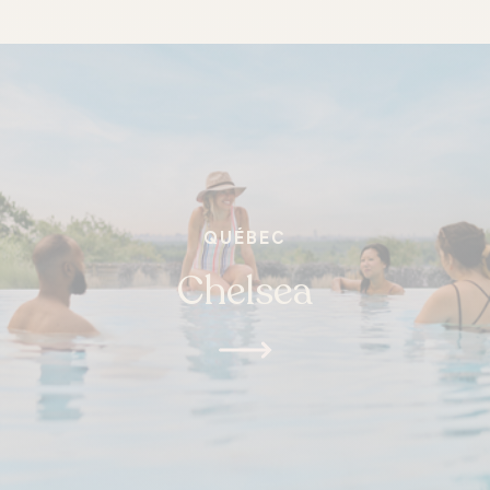
ONTARIO
Whitby
QUÉBEC
Chelsea