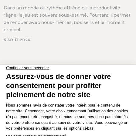
Dans un monde au rythme effréné où la productivité
règne, le jeu est souvent sous-estimé. Pourtant, il permet
de renouer avec nous-mêmes, nos sens et le moment
présent.
5 AOÛT 2026
MANITOBA
Winnipeg