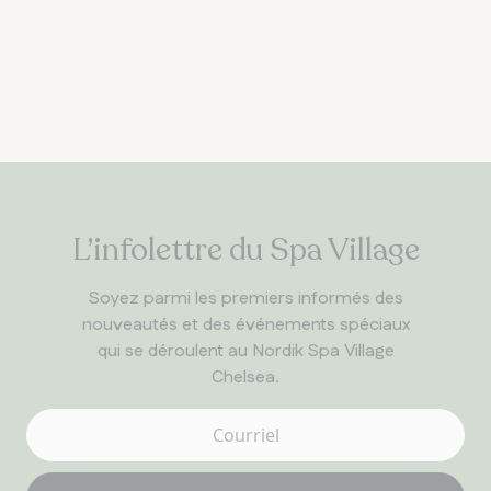
L’infolettre du Spa Village
Soyez parmi les premiers informés des
nouveautés et des événements spéciaux
qui se déroulent au Nordik Spa Village
Chelsea.