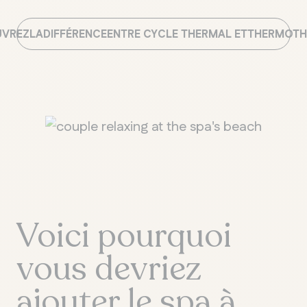
UVREZ
LA
DIFFÉRENCE
ENTRE CYCLE THERMAL ET
THERMOTH
Voici pourquoi
vous devriez
ajouter le spa à