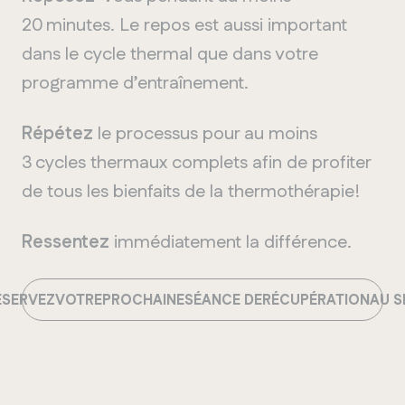
20 minutes. Le repos est aussi important
dans le cycle thermal que dans votre
programme d’entraînement.
Répétez
le processus pour au moins
3 cycles thermaux complets afin de profiter
de tous les bienfaits de la thermothérapie!
MANITOBA
Winnipeg
Ressentez
immédiatement la différence.
ÉSERVEZ
VOTRE
PROCHAINE
SÉANCE DE
RÉCUPÉRATION
AU S