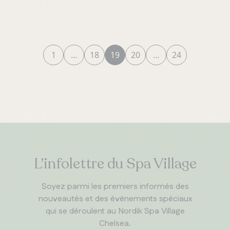
1
…
18
19
20
…
24
L’infolettre du Spa Village
Soyez parmi les premiers informés des
nouveautés et des événements spéciaux
qui se déroulent au Nordik Spa Village
Chelsea.