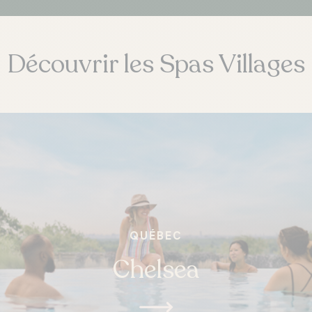
Découvrir les Spas Villages
QUÉBEC
Chelsea
ONTARIO
Whitby